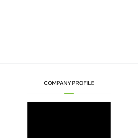
Pengiriman Jabodetabek satu hari
kerja
Melakukan Service Perbaikan printer di
tempat & masih banyak lagi
keunggulan lainnya....
COMPANY PROFILE