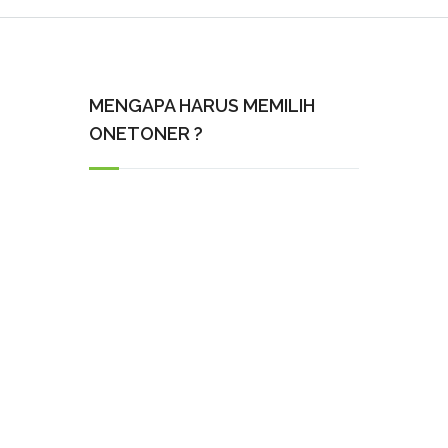
MENGAPA HARUS MEMILIH
ONETONER ?
Pengiriman tepat waktu
Produk Garansi Selama masa pakai
Melayani Pengiriman Luar Jabodetabek